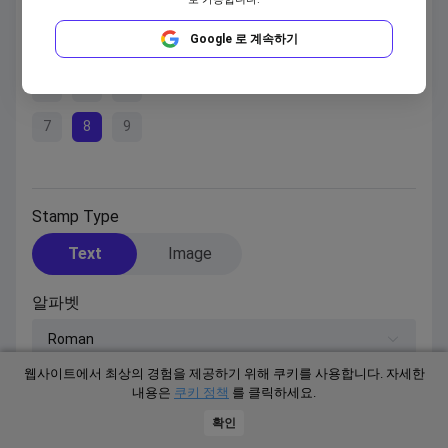
위치
Google 로 계속하기
1
2
3
4
5
6
7
8
9
Stamp Type
Text
Image
알파벳
Roman
웹사이트에서 최상의 경험을 제공하기 위해 쿠키를 사용합니다. 자세한
스탬프 텍스트
내용은
쿠키 정책
를 클릭하세요.
확인
홈페이지
AI 도구
가격