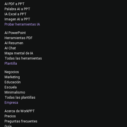
AI PDF a PPT
Palabra AI a PPT
IA Excel a PPT
Imagen AI a PPT
Probar herramientas IA
AI PowerPoint
Herramientas PDF
AI Resumen
AI Chat
Mapa mental de IA
Todas las herramientas
Plantilla
Negocios
Marketing
Educación
Escuela
Minimalismo
Todas las plantillas
Empresa
Acerca de WorkPPT
Precios
Preguntas frecuentes
Guía