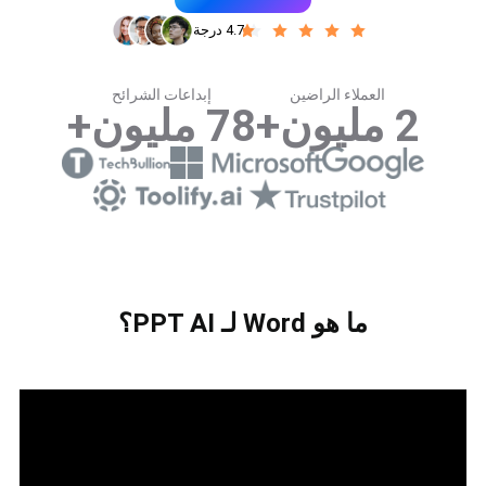
4.7 درجة
العملاء الراضين
إبداعات الشرائح
2 مليون+
78 مليون+
ما هو Word لـ PPT AI؟