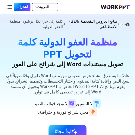
العربية
اشتراك
صانع العروض التقديمية بالذكاء
كلمة إلى جزء لكل تريليون منظمة
بيت
>
>
الاصطناعي
العفو الدولية
منظمة العفو الدولية كلمة
لتحويل PPT
تحويل مستندات Word إلى شرائح على الفور
عادةً ما يستغرق إنشاء عرض تقديمي من ملف Word طويل وقتًا طويلاً في
نسخ النص وإعادة كتابة المحتوى واختيار التخطيطات وتصميم الشرائح يدويًا.
يقوم برنامج Word to PPT AI الخاص بـ WorkPPT بتحويل أي مستند
Word إلى عرض تقديمي كامل في ثوانٍ.
لا التنسيق
لا توجد قوالب الصيد
مجرد شرائح فورية واحترافية.
ابدأ مجانًا