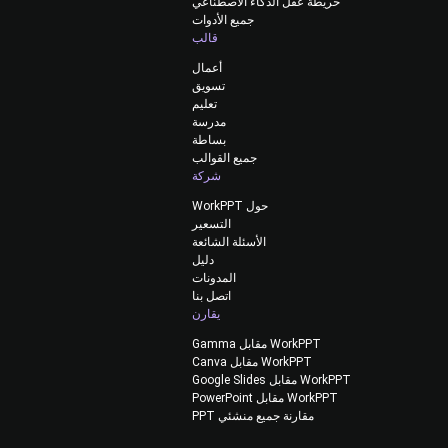
خريطة عقل الذكاء الاصطناعي
جميع الأدوات
قالب
أعمال
تسويق
تعليم
مدرسة
بساطة
جميع القوالب
شركة
حول WorkPPT
التسعير
الأسئلة الشائعة
دليل
المدونات
اتصل بنا
يقارن
WorkPPT مقابل Gamma
WorkPPT مقابل Canva
WorkPPT مقابل Google Slides
WorkPPT مقابل PowerPoint
مقارنة جميع منشئي PPT