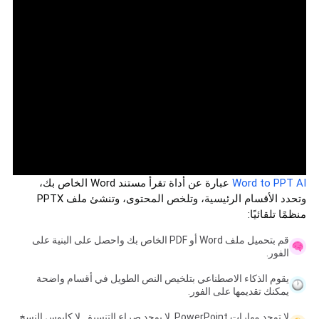
Word to PPT AI
عبارة عن أداة تقرأ مستند Word الخاص بك،
وتحدد الأقسام الرئيسية، وتلخص المحتوى، وتنشئ ملف PPTX
منظمًا تلقائيًا:
قم بتحميل ملف Word أو PDF الخاص بك واحصل على البنية على
الفور.
يقوم الذكاء الاصطناعي بتلخيص النص الطويل في أقسام واضحة
يمكنك تقديمها على الفور.
لا توجد مهارات PowerPoint. لا يوجد صراع التنسيق. لا كابوس النسخ