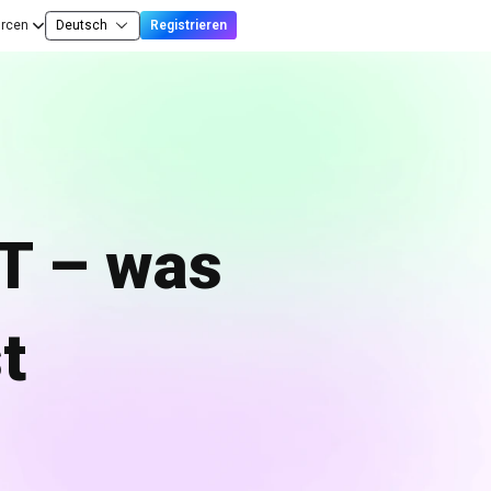
rcen
Deutsch
Registrieren
T – was
t