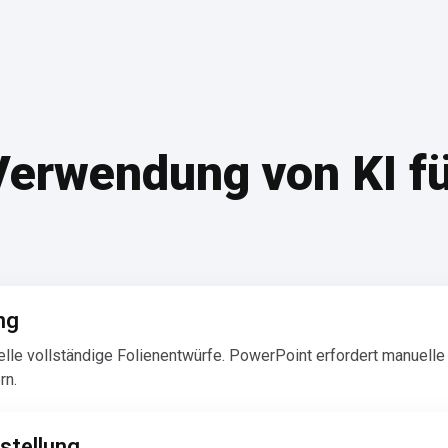
 Verwendung von KI f
ng
le vollständige Folienentwürfe. PowerPoint erfordert manuelle 
rn.
stellung