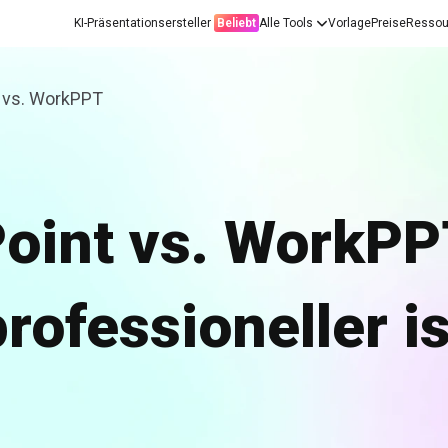
KI-Präsentationsersteller
Beliebt
Alle Tools
Vorlage
Preise
Ressou
 vs. WorkPPT
oint vs. WorkPP
professioneller is