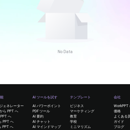
No Data
機能
AI ツールを試す
テンプレート
会社
ドジェネレーター
AI パワーポイント
ビジネス
WorkPP
から PPT へ
PDF ツール
マーケティング
価格
 PPT へ
AI 要約
教育
よくある
ら PPT へ
AI チャット
学校
ガイド
から PPT へ
AI マインドマップ
ミニマリズム
ブログ