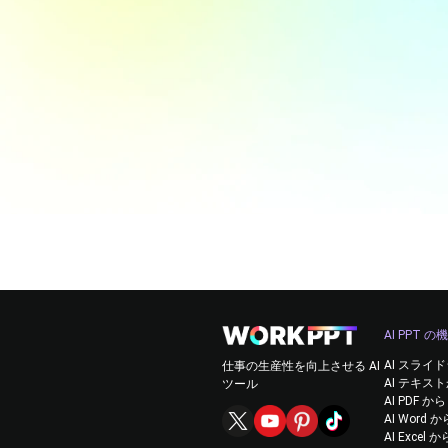
AI PPT の
AI スライ
仕事の生産性を向上させる AI
AI テキスト
ツール
AI PDF から
AI Word か
AI Excel 