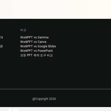
비교
소개
WorkPPT vs Gamma
WorkPPT vs Canva
질문
WorkPPT vs Google Slides
WorkPPT vs PowerPoint
모든 PPT 제작 도구 비교
@Copyright 2026