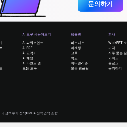
문의하기
AI 도구 사용해보기
템플릿
회사
기
AI 파워포인트
비즈니스
WorkPPT 
 로
AI PDF
마케팅
가격
AI 요약기
교육
자주 묻는 
AI 채팅
학교
가이드
AI 마인드 맵
미니멀리즘
블로그
 로
모든 도구
모든 템플릿
문의하기
터 정책
쿠키 정책
DMCA 정책
면책 조항