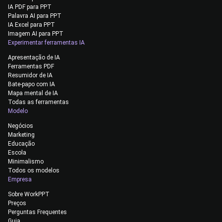
IA PDF para PPT
Palavra AI para PPT
IA Excel para PPT
Imagem AI para PPT
Experimentar ferramentas IA
Apresentação de IA
Ferramentas PDF
Resumidor de IA
Bate-papo com IA
Mapa mental de IA
Todas as ferramentas
Modelo
Negócios
Marketing
Educação
Escola
Minimalismo
Todos os modelos
Empresa
Sobre WorkPPT
Preços
Perguntas Frequentes
Guia