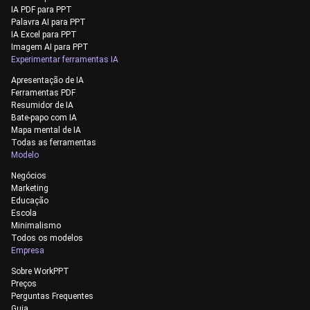
IA PDF para PPT
Palavra AI para PPT
IA Excel para PPT
Imagem AI para PPT
Experimentar ferramentas IA
Apresentação de IA
Ferramentas PDF
Resumidor de IA
Bate-papo com IA
Mapa mental de IA
Todas as ferramentas
Modelo
Negócios
Marketing
Educação
Escola
Minimalismo
Todos os modelos
Empresa
Sobre WorkPPT
Preços
Perguntas Frequentes
Guia