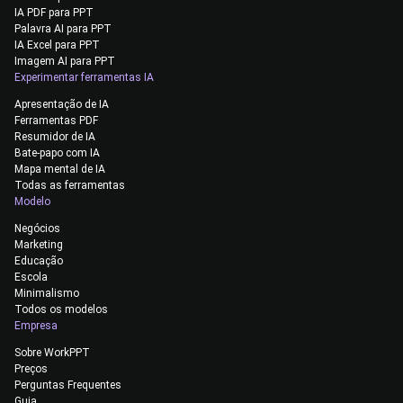
IA PDF para PPT
Palavra AI para PPT
IA Excel para PPT
Imagem AI para PPT
Experimentar ferramentas IA
Apresentação de IA
Ferramentas PDF
Resumidor de IA
Bate-papo com IA
Mapa mental de IA
Todas as ferramentas
Modelo
Negócios
Marketing
Educação
Escola
Minimalismo
Todos os modelos
Empresa
Sobre WorkPPT
Preços
Perguntas Frequentes
Guia